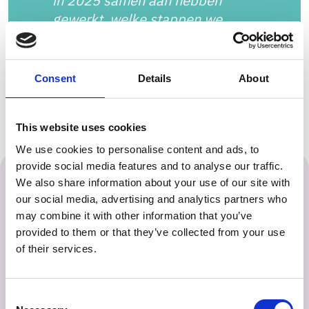
in 2025 samen aan hebben
gewerkt, welke stappen we
hebben gezet - en vooral wat dat
betekent voor de kinderen,
jongeren en gezinnen, want dat is
Consent
Details
About
waar wij het voor doen
This website uses cookies
We use cookies to personalise content and ads, to
provide social media features and to analyse our traffic.
Colofon
We also share information about your use of our site with
our social media, advertising and analytics partners who
Teksten interviews: Ellen Popeyus, Pentueel en Janneke
may combine it with other information that you’ve
Vollebergh
provided to them or that they’ve collected from your use
Fotografie bij interviews: Marieke Zentjens en Els Ruiters
of their services.
Eindredactie: Esther Janssen en Judith van Vugt,
Combinatie Jeugdzorg
Ontwerp & Vormgeving: Els Ruiters, Studio Grafidi
Consent