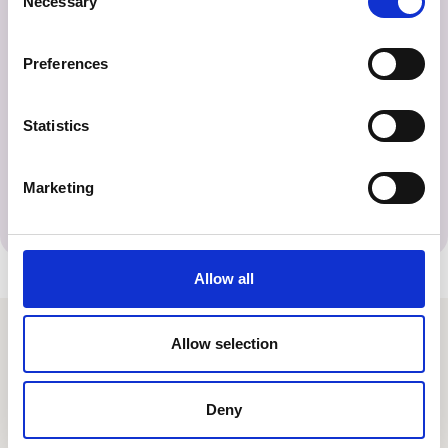
Necessary
Selection
Dit jaarmagazine is met zorg samen¬gesteld. Toch kan
het voorkomen dat er onjuistheden in staan. Mocht dit zo
zijn, dan kun je dit doorgeven via
Preferences
communicatie@combinatiejeugdzorg.nl
.
Aan de inhoud van dit magazine kunnen geen rechten
Statistics
worden ontleend. Niets uit deze uitgave mag worden
vermenigvuldigd en/of openbaar worden gemaakt zonder
Marketing
schriftelijke toestemming van de afdeling Communicatie
& PR via
communicatie@combinatiejeugdzorg.nl
.
Allow all
Allow selection
Combinatie Jeugdzorg
Deny
Centraal kantoor
Nuenenseweg 4