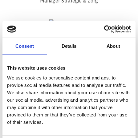
Manager Strategie & Zorg
Judith van Vugt
Manager Kwaliteit & Innovatie
Consent
Details
About
This website uses cookies
Samenstelling raad van toezicht
We use cookies to personalise content and ads, to
provide social media features and to analyse our traffic.
Voorzitter
We also share information about your use of our site with
De heer G.M. (Gijs) van Rozendaal
our social media, advertising and analytics partners who
may combine it with other information that you’ve
Vice-voorzitter
provided to them or that they’ve collected from your use
Mevrouw G.M.L. (Bea) Rombouts-Schouten
of their services.
Leden
De heer B.J.M. (Boudewijn) Peters