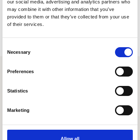
van alle gezinsleden vergroten, zodat het gezin samen weer verder
our social media, advertising and analytics partners who
kan.
may combine it with other information that you’ve
provided to them or that they’ve collected from your use
Meer informatie vind je in
deze folder
.
of their services.
Consent
Necessary
Selection
Preferences
Combinatie Jeugdzorg
Statistics
Centraal kantoor
Nuenenseweg 4
5631 KB Eindhoven
Marketing
Combinatie Jeugdzorg is een
non-profit organisatie
Allow all