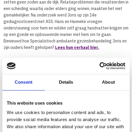
zetten geen zoden aan de dijk. Relatieproblemen die resulteerden in
een scheiding waarbij vader elders ging wonen, maakten het niet
gemakkelijker. Na onderzoek werd Joris op zijn 14e
gediagnosticeerd met ASS. Hans en Hanneke vroegen
ondersteuning voor hem en wilden zelf graag handvatten krijgen om
op een goede en opbouwende manier met hem om te gaan.
Benieuwd hoe Specialistisch ambulante gezinsbehandeling Joris en
zijn ouders heeft geholpen?
Lees hun verhaal hier.
Loopt een gezin vast door hardnekkige patronen rond opvoeden en
opgroeien, ondanks dat er misschien al eerder hulp is geweest?
Voor deze gezinnen kan Specialistisch ambulante
gezinsbehandeling helpend zijn. De behandeling vindt plaats bij het
Consent
Details
About
gezin thuis en richt zich op het hele systeem rondom het kind:
ouders, gezinsleden en netwerk. We starten met een analysefase
en formuleren daarna samen concrete doelen. Afhankelijk van wat
This website uses cookies
nodig is zetten we verschillende methodieken in, zoals
We use cookies to personalise content and ads, to
systeeminterventies, oplossingsgerichte gespreksvoering, video-
provide social media features and to analyse our traffic.
interactiebegeleiding, Geweldloos Verzet en psycho-educatie. Het
doel: Ouders versterken, het netwerk benutten en de veerkracht
We also share information about your use of our site with