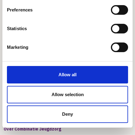
Combinatie Jeugdzorg is een
non-profit organisatie
Preferences
Statistics
Marketing
Jongeren & Ouders
Pleegzorg
Allow all
Professionals
Pleegouder worden
Allow selection
Contact
Deny
Over Combinatie Jeugdzorg