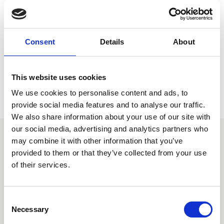
verblijft. Haar moeder heeft geen financiële middelen.
Groepsleiding zag dat R. echt een winterjas en goede schoenen
(zonder gaten) nodig heeft.
Consent
Details
About
Helpen?
Ben je of ken je een iemand die R. wil helpen? Neem dan contact op
This website uses cookies
met Meia via zorgenvreters@combinatiejeugzorg.nl.
We use cookies to personalise content and ads, to
provide social media features and to analyse our traffic.
We also share information about your use of our site with
our social media, advertising and analytics partners who
may combine it with other information that you’ve
provided to them or that they’ve collected from your use
Combinatie Jeugdzorg
of their services.
Centraal kantoor
Nuenenseweg 4
Consent
5631 KB Eindhoven
Necessary
Selection