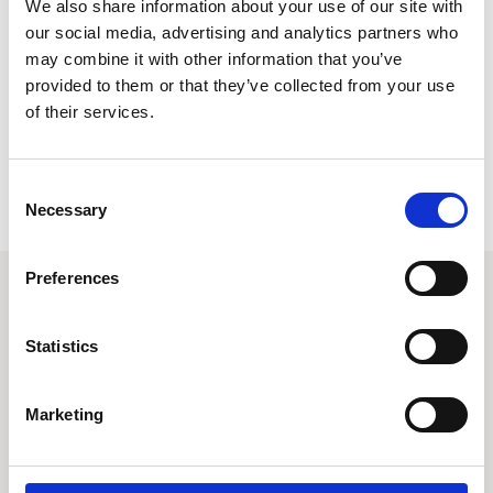
financiële middelen om er een te kopen. We gunnen het haar enorm
We also share information about your use of our site with
dat ze haar hobby kan blijven uitoefenen.
our social media, advertising and analytics partners who
may combine it with other information that you’ve
Helpen?
provided to them or that they’ve collected from your use
of their services.
Ben je of ken je een organisatie of persoon, die S. hieraan kan
helpen? Neem dan contact op met Meia Maathuis via
zorgenvreters@combinatiejeugzorg.nl.
Consent
Necessary
Selection
Preferences
Combinatie Jeugdzorg
Statistics
Centraal kantoor
Nuenenseweg 4
Marketing
5631 KB Eindhoven
Combinatie Jeugdzorg is een