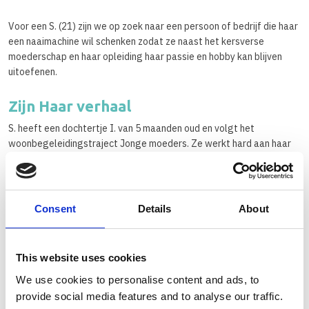
Voor een S. (21) zijn we op zoek naar een persoon of bedrijf die haar
een naaimachine wil schenken zodat ze naast het kersverse
moederschap en haar opleiding haar passie en hobby kan blijven
uitoefenen.
Zijn Haar verhaal
S. heeft een dochtertje I. van 5 maanden oud en volgt het
woonbegeleidingstraject Jonge moeders. Ze werkt hard aan haar
toekomstperspectief en start volgend schooljaar aan de opleiding
tot doktersassistent. Hiervoor heeft zij de opleiding basis
medewerker mode gedaan. Tijdens die opleiding is naar voren
gekomen dat mode haar passie is en dat kleding maken echt een
Consent
Details
About
talent van haar is. S. is realistisch. Ze weet dat dit financieel weinig
toekomst biedt en wil voor meer zekerheid gaan nu ze moeder is. Ze
laat haar passie schieten en hoopt na haar opleiding vast werk te
This website uses cookies
vinden met een stabiel inkomen. Kleding maken (voor haarzelf en
We use cookies to personalise content and ads, to
haar dochtertje) is en blijft haar hobby en dat wil ze heel graag
blijven doen. Ze heeft alleen geen naaimachine meer en ook geen
provide social media features and to analyse our traffic.