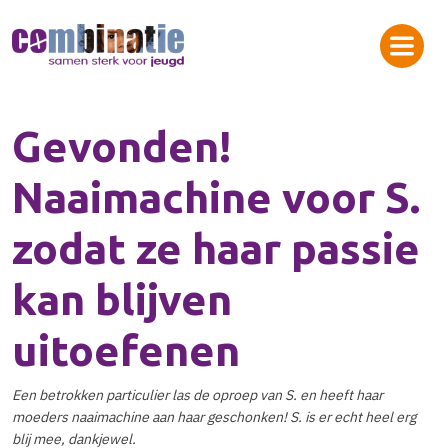
Gevonden!
Naaimachine voor S.
zodat ze haar passie
kan blijven
uitoefenen
Een betrokken particulier las de oproep van S. en heeft haar
moeders naaimachine aan haar geschonken! S. is er echt heel erg
blij mee, dankjewel.