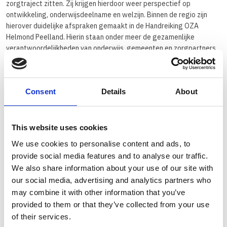
zorgtraject zitten. Zij krijgen hierdoor weer perspectief op
ontwikkeling, onderwijsdeelname en welzijn. Binnen de regio zijn
hierover duidelijke afspraken gemaakt in de Handreiking OZA
Helmond Peelland. Hierin staan onder meer de gezamenlijke
verantwoordelijkheden van onderwijs, gemeenten en zorgpartners
beschreven, evenals afspraken over monitoring en privacy.
Waarom MKD de Mikkel?
Consent
Details
About
MKD de Mikkel (Multidisciplinaire KinderDagbehandeling) biedt een
veilige, gestructureerde en kleinschalige omgeving waar onderwijs
en zorg dagelijks samenkomen. De locatie werkt al intensief samen
This website uses cookies
met andere jeugdhulporganisaties. Dankzij de OZA-regeling
ontstaat ruimte voor een flexibele instroom, een doorlopende
We use cookies to personalise content and ads, to
dagstructuur en onderwijs dat beter aansluit op wat een kind nodig
provide social media features and to analyse our traffic.
heeft. Ook wordt gewerkt aan herstel en, waar mogelijk, terugkeer
We also share information about your use of our site with
naar regulier of speciaal onderwijs. Sandra Hijnen: “We zijn trots dat
our social media, advertising and analytics partners who
onze MKD-locatie in Helmond nu officieel onderdeel is van de
may combine it with other information that you’ve
experimenteerregeling. Dit biedt ons de ruimte om onze expertise
provided to them or that they’ve collected from your use
tijdig en laagdrempelig in te zetten voor jonge kinderen en hun
of their services.
gezinnen en zo hun ontwikkelkansen te vergroten.”