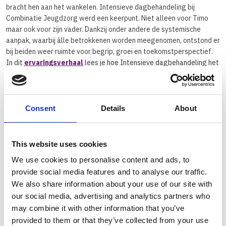
bracht hen aan het wankelen. Intensieve dagbehandeling bij
Combinatie Jeugdzorg werd een keerpunt. Niet alleen voor Timo
maar ook voor zijn vader. Dankzij onder andere de systemische
aanpak, waarbij álle betrokkenen worden meegenomen, ontstond er
bij beiden weer ruimte voor begrip, groei en toekomstperspectief.
In dit
ervaringsverhaal
lees je hoe Intensieve dagbehandeling het
verschil maakte – met kleine gebaren, echte aandacht en ruimte om
weer te groeien.
Consent
Details
About
Intensieve dagbehandeling is er voor kinderen en jongeren die
dreigen uit te vallen of uitgevallen zijn in het basis- of voortgezet
(speciaal)onderwijs. We ondersteunen hen en hun gezinnen bij het
vinden van een passend toekomstperspectief. Op twee locaties in
This website uses cookies
Eindhoven bieden we plek aan 24 jongeren (oudere jeugd) en 12
We use cookies to personalise content and ads, to
kinderen (jongere jeugd). Gezinnen worden actief betrokken bij de
provide social media features and to analyse our traffic.
behandeling. Door tijdig, flexibel en integraal hulp te bieden,
We also share information about your use of our site with
voorkomen we zwaardere zorg op latere leeftijd. Meer informatie
our social media, advertising and analytics partners who
vind je
in deze folder
.
may combine it with other information that you’ve
provided to them or that they’ve collected from your use