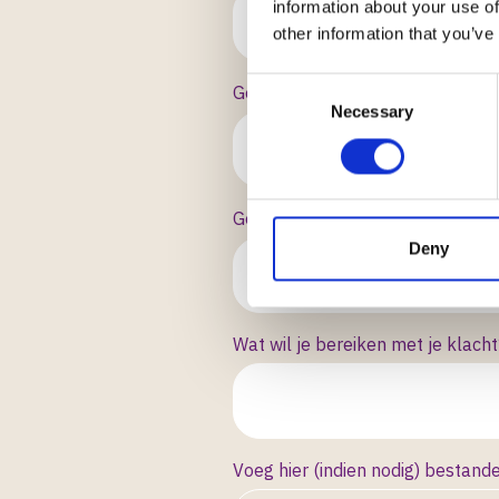
information about your use of
other information that you’ve
Consent
Geef in een paar zinnen (of punt
Necessary
Selection
Geef eventueel voorbeelden om j
Deny
Wat wil je bereiken met je klacht
Voeg hier (indien nodig) bestande