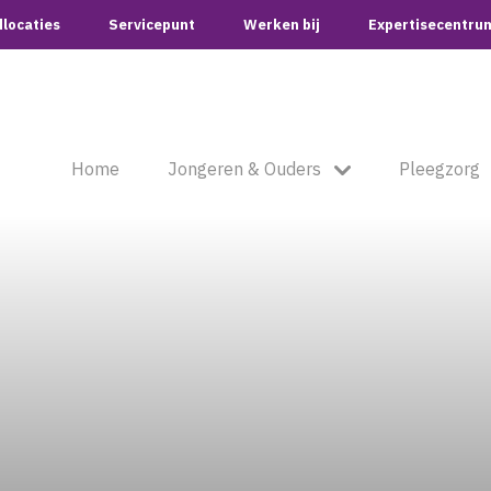
locaties
Servicepunt
Werken bij
Expertisecentru
Home
Jongeren & Ouders
Pleegzorg