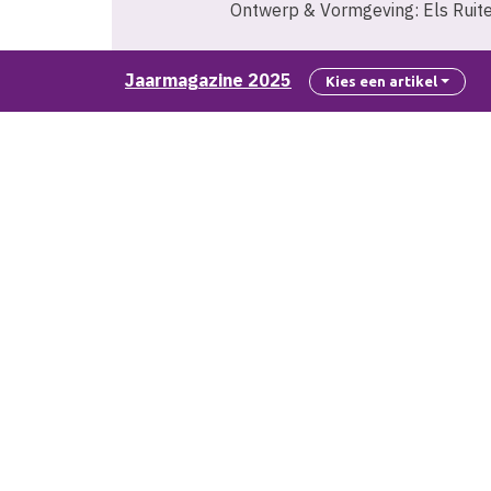
Ontwerp & Vormgeving: Els Ruiter
Dit jaarmagazine is met zorg sam
Jaarmagazine 2025
Kies een artikel
dit doorgeven via
communicatie
Aan de inhoud van dit magazine 
en/of openbaar worden gemaakt 
communicatie@combinatiejeu
Combinatie Jeugdzorg
Centraal kantoor