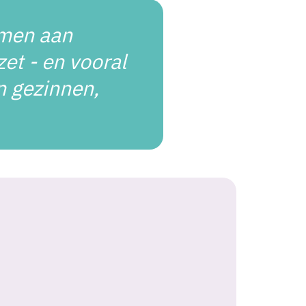
amen aan
et - en vooral
n gezinnen,