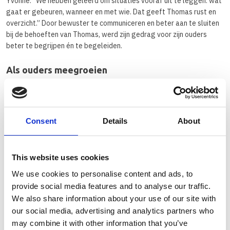
Yvonne: “We hebben geleerd om situaties vooraf uit te leggen: wat
gaat er gebeuren, wanneer en met wie. Dat geeft Thomas rust en
overzicht.” Door bewuster te communiceren en beter aan te sluiten
bij de behoeften van Thomas, werd zijn gedrag voor zijn ouders
beter te begrijpen én te begeleiden.
Als ouders meegroeien
De begeleiding vroeg ook iets van hen zelf. Roy: “Om Thomas te
laten groeien, moesten wij als ouders ook groeien. Ik heb geleerd
om meer over gevoelens te praten. Dat vond ik lastig maar het
helpt Thomas echt.” Het terugkijken van videobeelden van
Consent
Details
About
opvoedsituaties via Video-interactiebegeleiding (VIB) gaf daarbij
extra inzicht. Yvonne: “We zagen dat Thomas soms letterlijk even
moest schakelen. Hij viel stil, dacht na en reageerde dan pas. Hij
This website uses cookies
heeft meer verwerkingstijd nodig. Nu geven we hem die ruimte en
dat maakt een groot verschil.”
We use cookies to personalise content and ads, to
provide social media features and to analyse our traffic.
Klaar voor de volgende stap
We also share information about your use of our site with
our social media, advertising and analytics partners who
Yvonne en Roy vinden het ook mooi dat Thomas zich van een timide
jongetje heeft ontwikkeld tot een jongen die steeds meer en
may combine it with other information that you’ve