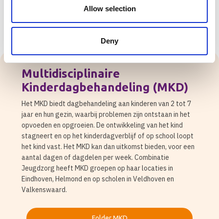
het juist heel lang is geworden, omdat hij met bijna iedereen speelt.
Allow selection
Het gaat nu echt goed met hem. We zijn er heel blij mee.”
Deny
Multidisciplinaire
Kinderdagbehandeling (MKD)
Het MKD biedt dagbehandeling aan kinderen van 2 tot 7
jaar en hun gezin, waarbij problemen zijn ontstaan in het
opvoeden en opgroeien. De ontwikkeling van het kind
stagneert en op het kinderdagverblijf of op school loopt
het kind vast. Het MKD kan dan uitkomst bieden, voor een
aantal dagen of dagdelen per week. Combinatie
Jeugdzorg heeft MKD groepen op haar locaties in
Eindhoven, Helmond en op scholen in Veldhoven en
Valkenswaard.
Folder MKD