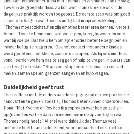
ambulant hulpverlener Ilona met Thomas en zijn ouders aan de slag,
zowel in de groep als thuis. Zo kon wat Thomas leerde ook in de
dagelijkse praktijk worden toegepast. De eerste stap was om goed
in beeld te krijgen wat Thomas nodig had in zijn ontwikkeling.
“Thomas moest zichzelf en zijn emoties beter leren kennen,” vertelt
Adrien. “Door te benoemen wat we zagen, kreeg hij woorden voor
wat hij voelde. Dat hielp hem om zijn emoties beter te begrijpen en
minder heftig te reageren.” Ook het contact met andere kindjes
werd geoefend met kleine, concrete stappen. “Als hij iets niet leuk
vond, leerden we hem dat te zeggen of hulp te vragen, in plaats van
zich terug te trekken.” Stap voor stap leerde Thomas zo contact
maken, samen spelen, grenzen aangeven en hulp vragen.
Duidelijkheid geeft rust
Thuis is Ilona met de ouders aan de slag gegaan om hen praktische
handvatten te geven, zodat zij Thomas beter kunnen ondersteunen.
Ilona: “Met Yvonne en Roy heb ik gesproken over hoe ze zelf zijn
opgevoed en wat ze daarvan meenemen in de opvoeding en wat
Thomas nodig heeft.” Al snel werd duidelijk dat Thomas veel
behoefte heeft aan duidelijkheid, voorspelbaarheid en structuur.