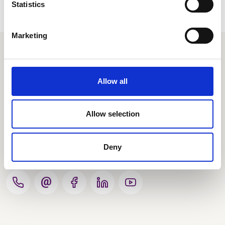
Statistics
Marketing
Combinatie Jeugdzorg
Allow all
Centraal kantoor
Nuenenseweg 4
Allow selection
5631 KB Eindhoven
Combinatie Jeugdzorg is een
Deny
non-profit organisatie