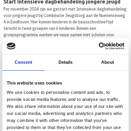
Start Intensieve dagbehandeling jongere jeugd
Per november 2024 zijn we gestart met Intensieve dagbehandeling
voor jongere jeugd bij Combinatie Jeugdzorg aan de Nuenenseweg
4 in Eindhoven. Hier kunnen kinderen in de basisschoolleeftijd
terecht in twee groepen van 6 kinderen. Binnen een
groepsprogramma werken we nauw samen met scholen voor
(speciaal) basisonderwijs. Samen met ouders en kinderen werken
we stap voor stap aan herstel en vooruitgang. We leggen de nadruk
op ieders unieke mogelijkheden en versterken zo het
zelfvertrouwen, zodat er weer ruimte ontstaat voor een positieve
Consent
Details
About
toekomst. Het doel van deze intensieve dagbehandeling is (weer)
met plezier naar school gaan of een passende leerplek of andere
zinvolle dagbesteding hebben. Door deze trajecten in een zo vroeg
This website uses cookies
mogelijk stadium passend, flexibel en integraal aan te bieden,
We use cookies to personalise content and ads, to
worden zwaardere vormen van zorg op latere leeftijd voorkomen.
provide social media features and to analyse our traffic.
Verhuizing en uitbreiding Intensieve
We also share information about your use of our site with
dagbehandeling oudere jeugd
our social media, advertising and analytics partners who
Intensieve dagbehandeling oudere jeugd gaat eind november
may combine it with other information that you’ve
verhuizen van Elf13 in Eindhoven naar Pachtakker 2 in Eindhoven.
provided to them or that they’ve collected from your use