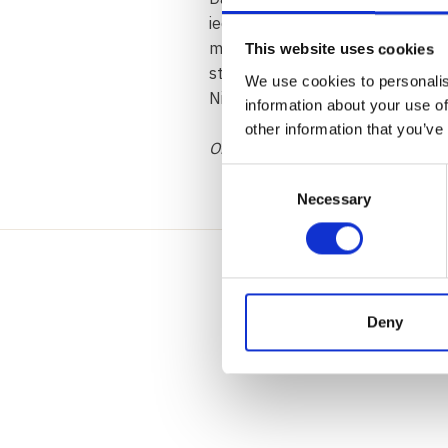
iedereen en Jesse was mijn gedrag
moeder wilde zijn. Alleen had ik 
This website uses cookies
straal rust uit, kijk vanuit de be
We use cookies to personalis
Nicole: “Marion is echt de spil g
information about your use of
other information that you’ve
Om privacy redenen zijn de name
Consent
Necessary
Selection
L
Deny