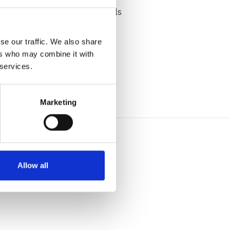
meer in de opvoeding zoals ik als
omslag heb ik nu gemaakt: ik
eer de moeder die ik wil zijn.”
se our traffic. We also share
 zijn.”
ers who may combine it with
 services.
Marketing
en
Allow all