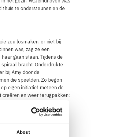
 in het gezin. WIJeindhoven was
 thuis te ondersteunen en de
ie zou losmaken, er niet bij
binnen was, zag ze een
 haar gaan staan. Tijdens de
 spiraal bracht. Onderdrukte
r bij Amy door de
emen die speelden. Zo begon
p eigen initiatief meteen de
st creëren en weer terugpakken:
uwen.”
e manier opvoedadviezen gaf.
About
tress reageren tegen alles en