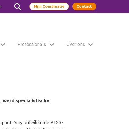
m
Mijn Combinatie
Contact
Professionals
Over ons
s, werd specialistische
 impact. Amy ontwikkelde PTSS-