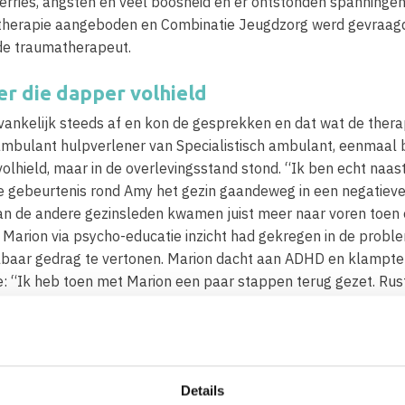
rries, angsten en veel boosheid en er ontstonden spanningen
atherapie aangeboden en Combinatie Jeugdzorg werd gevraagd
de traumatherapeut.
r die dapper volhield
ankelijk steeds af en kon de gesprekken en dat wat de therap
mbulant hulpverlener van Specialistisch ambulant, eenmaal 
lhield, maar in de overlevingsstand stond. “Ik ben echt naast
de gebeurtenis rond Amy het gezin gaandeweg in een negatieve
n de andere gezinsleden kwamen juist meer naar voren toen e
 Marion via psycho-educatie inzicht had gekregen in de probl
baar gedrag te vertonen. Marion dacht aan ADHD en klampte o
le: “Ik heb toen met Marion een paar stappen terug gezet. Ru
egt het gedrag van je kind? Vanuit die basis zijn we gaan opbo
st veranderen
gesprekken waarin Nicole niet oordeelde, maar op een rustig
Details
kreeg daardoor een spiegel voorgehouden. Ik zag mezelf met s