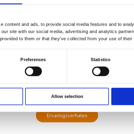
 gaan kopiëren. Toen ik dat besefte, schrok ik. Ik stond niet 
dat niet in de gaten, ik was degene die moest veranderen. Die 
hoefte van de kinderen en geef veel positieve aandacht. Ik ben w
e content and ads, to provide social media features and to analy
eweest in het verbeteren van de sfeer in het gezin. Ze mag trots
 our site with our social media, advertising and analytics partn
 provided to them or that they’ve collected from your use of their
n van de kinderen niet hun echte namen
Preferences
Statistics
ees meer verhalingsverhal
Allow selection
Ervaringsverhalen