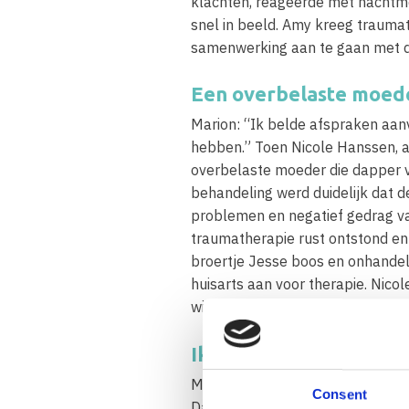
klachten, reageerde met nachtme
snel in beeld. Amy kreeg traum
samenwerking aan te gaan met 
Een overbelaste moede
Marion: “Ik belde afspraken aanv
hebben.” Toen Nicole Hanssen, a
overbelaste moeder die dapper vo
behandeling werd duidelijk dat 
problemen en negatief gedrag va
traumatherapie rust ontstond en
broertje Jesse boos en onhandel
huisarts aan voor therapie. Nico
wie wil je als moeder zijn, wat z
Ik was degene die moe
Marion: “Het waren goede, open 
Consent
Daar heb ik veel aan gehad. Ik 