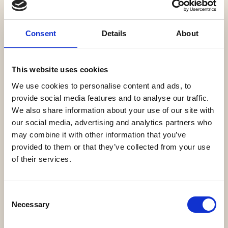
Woonplaats
Consent
Details
About
Telefoonnummer
This website uses cookies
We use cookies to personalise content and ads, to
provide social media features and to analyse our traffic.
Heb je al een pleegzorginformatiepakket
We also share information about your use of our site with
ontvangen?
our social media, advertising and analytics partners who
may combine it with other information that you’ve
Ja
Nee
provided to them or that they’ve collected from your use
of their services.
Voeg eventueel een opmerking toe
Consent
Necessary
Selection